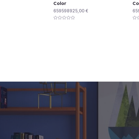
Color
Co
659598925,00
€
65
Rated
Rat
0
0
out
out
of
of
5
5