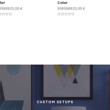
lor
Color
9598925,00
€
659598925,00
€
ed
Rated
0
out
of
5
CUSTOM SETUPS