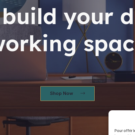
s build your 
working spac
Shop Now
Pour offrir