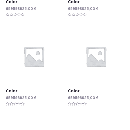
Color
Color
659598925,00
€
659598925,00
€
Rated
Rated
0
0
out
out
of
of
5
5
Color
Color
659598925,00
€
659598925,00
€
Rated
Rated
0
0
out
out
of
of
5
5