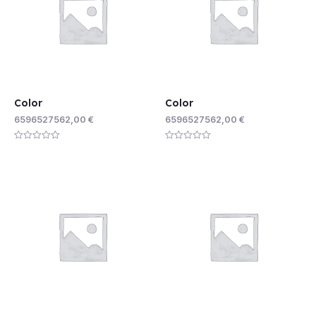
Color
Color
6596527562,00
€
6596527562,00
€
Rated
Rated
0
0
out
out
of
of
5
5