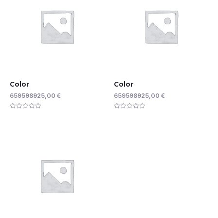
Color
Color
659598925,00
€
659598925,00
€
Rated
Rated
0
0
out
out
of
of
5
5