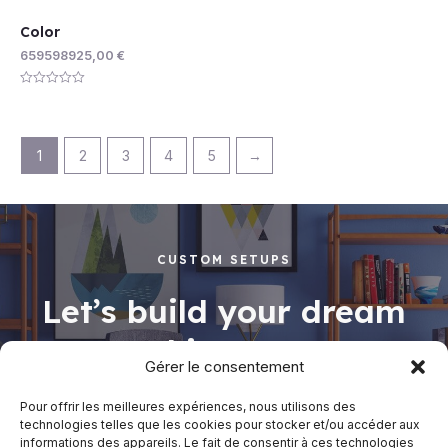
Color
659598925,00
€
Rated
0
out
of
5
1
2
3
4
5
→
CUSTOM SETUPS
Let’s build your dream
working space
Gérer le consentement
Pour offrir les meilleures expériences, nous utilisons des
technologies telles que les cookies pour stocker et/ou accéder aux
informations des appareils. Le fait de consentir à ces technologies
Shop Now