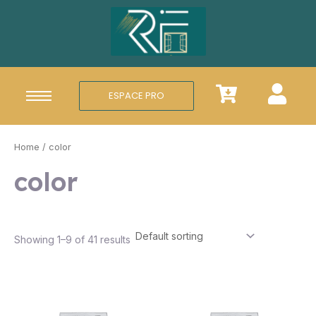
Aller
au
contenu
ESPACE PRO
Home
/ color
color
Showing 1–9 of 41 results