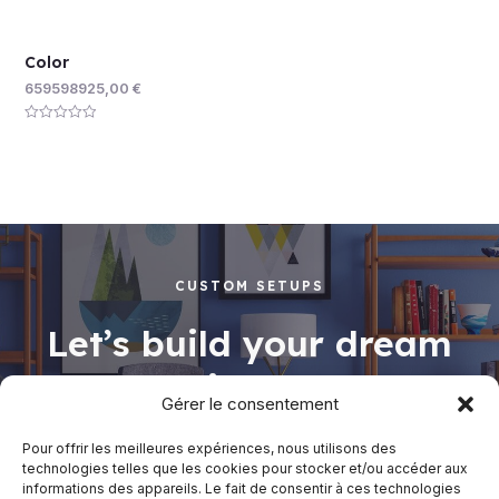
Color
659598925,00
€
Rated
0
out
of
5
CUSTOM SETUPS
Let’s build your dream
working space
Gérer le consentement
Pour offrir les meilleures expériences, nous utilisons des
technologies telles que les cookies pour stocker et/ou accéder aux
informations des appareils. Le fait de consentir à ces technologies
Shop Now