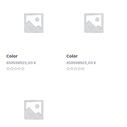
Color
Color
659598925,00
€
659598925,00
€
Rated
Rated
0
0
out
out
of
of
5
5