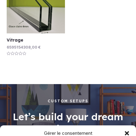
Vitrage
6595154308,00
€
Rated
0
out
of
5
CUSTOM SETUPS
Let’s build your dream
working space
Gérer le consentement