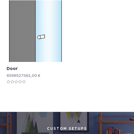
of
of
5
5
Door
6596527562,00
€
Rated
0
out
of
5
CUSTOM SETUPS