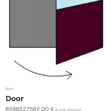
door
Door
6596527562,00
€
& Free Shipping