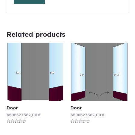
Related products
Door
Door
6596527562,00
€
6596527562,00
€
Rated
Rated
0
0
out
out