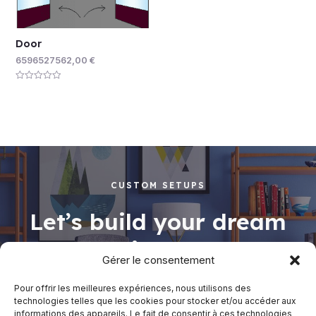
Door
6596527562,00
€
Rated
0
out
of
5
CUSTOM SETUPS
Let’s build your dream
working space
Gérer le consentement
Pour offrir les meilleures expériences, nous utilisons des
technologies telles que les cookies pour stocker et/ou accéder aux
informations des appareils. Le fait de consentir à ces technologies