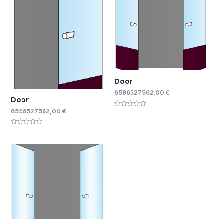
Door
6596527562,00
€
Door
6596527562,00
€
Rated
0
out
of
Rated
5
0
out
of
5