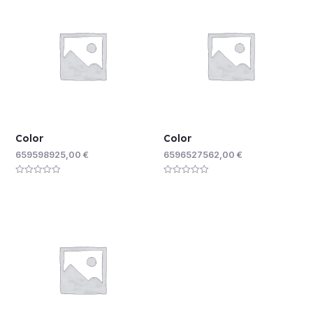
Color
Color
659598925,00
€
6596527562,00
€
Rated
Rated
0
0
out
out
of
of
5
5