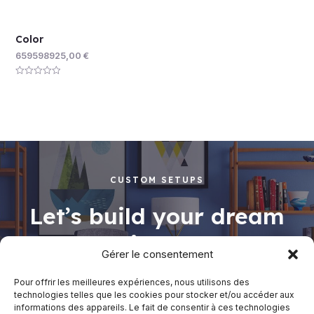
Color
659598925,00
€
Rated
0
out
of
5
CUSTOM SETUPS
Let’s build your dream
working space
Gérer le consentement
Pour offrir les meilleures expériences, nous utilisons des
technologies telles que les cookies pour stocker et/ou accéder aux
informations des appareils. Le fait de consentir à ces technologies
Shop Now