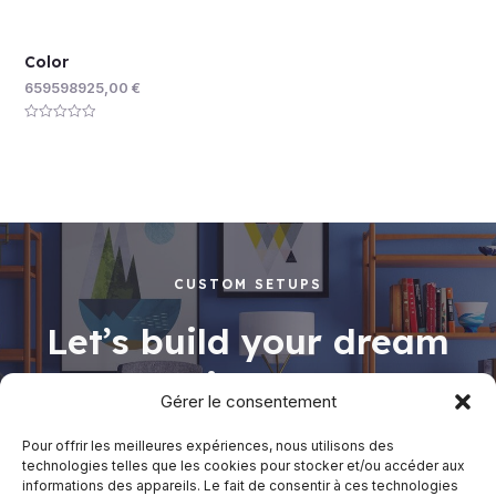
Color
659598925,00
€
Rated
0
out
of
5
CUSTOM SETUPS
Let’s build your dream
working space
Gérer le consentement
Pour offrir les meilleures expériences, nous utilisons des
technologies telles que les cookies pour stocker et/ou accéder aux
informations des appareils. Le fait de consentir à ces technologies
Shop Now