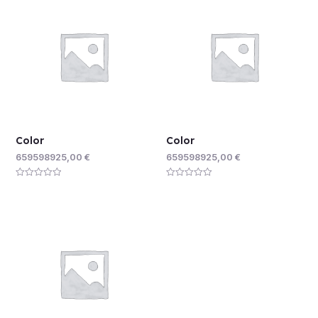
Color
Color
659598925,00
€
659598925,00
€
Rated
Rated
0
0
out
out
of
of
5
5