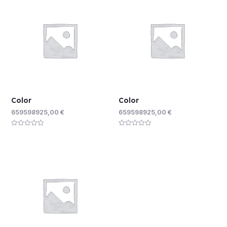
Color
Color
659598925,00
€
659598925,00
€
Rated
Rated
0
0
out
out
of
of
5
5