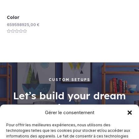
Color
659598925,00
€
Rated
0
out
of
5
CUSTOM SETUPS
Let’s build your dream
working space
Gérer le consentement
Pour offrir les meilleures expériences, nous utilisons des
technologies telles que les cookies pour stocker et/ou accéder aux
informations des appareils. Le fait de consentir à ces technologies
Shop Now