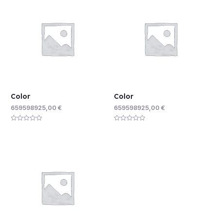
Color
Color
659598925,00
€
659598925,00
€
Rated
Rated
0
0
out
out
of
of
5
5