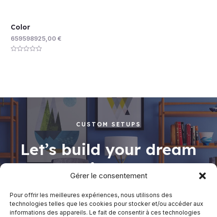
Color
659598925,00
€
Rated
0
out
of
5
CUSTOM SETUPS
Let’s build your dream
working space
Gérer le consentement
Pour offrir les meilleures expériences, nous utilisons des
technologies telles que les cookies pour stocker et/ou accéder aux
informations des appareils. Le fait de consentir à ces technologies
Shop Now