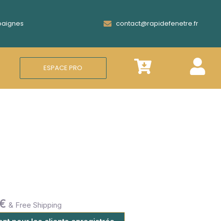
Epaignes
contact@rapidefenetre.fr
ESPACE PRO
€
& Free Shipping