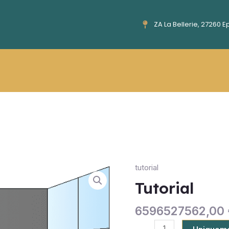
ZA La Bellerie, 27260 
tutorial
Tutorial
quantity
Tutorial
6596527562,00