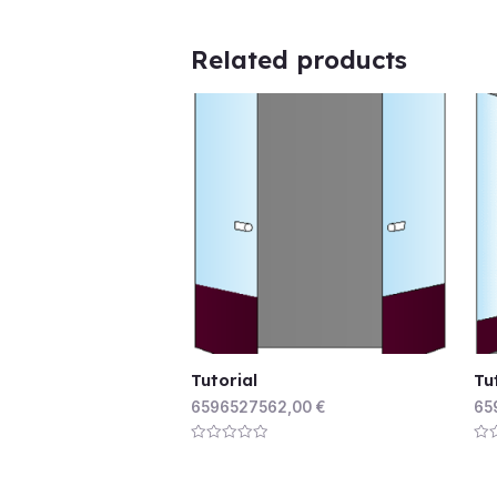
Related products
Tutorial
Tu
6596527562,00
€
65
Rated
Rat
0
0
out
out
of
of