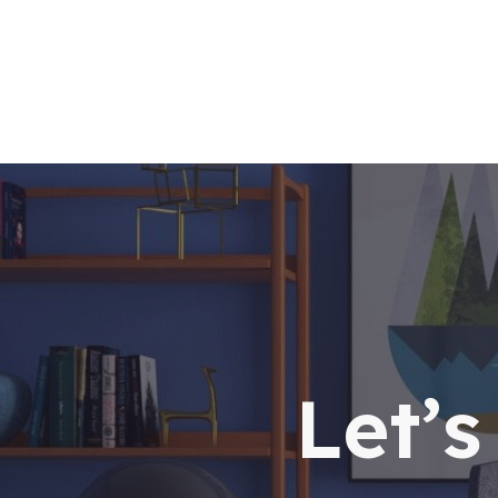
5
5
Let’