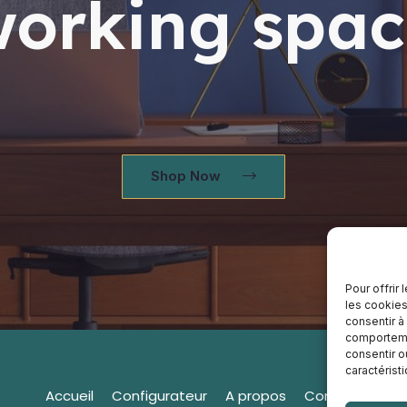
working spac
Shop Now
Pour offrir
les cookies
consentir à
comportemen
consentir o
caractérist
Accueil
Configurateur
A propos
Contact