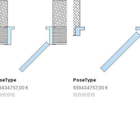
seType
PoseType
9434757,00
€
659434757,00
€
ed
Rated
0
out
of
5