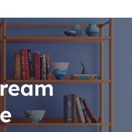
dream
e