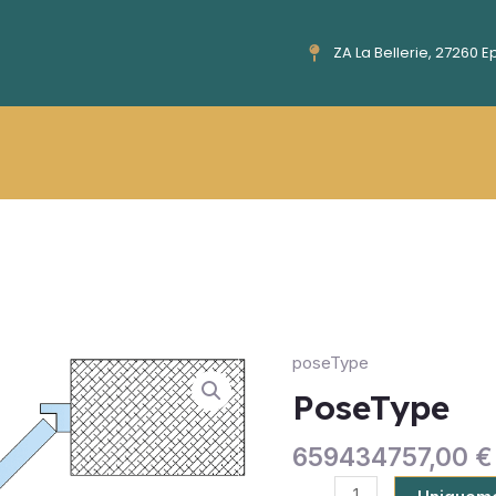
ZA La Bellerie, 27260 
poseType
PoseType
quantity
PoseType
659434757,00
€