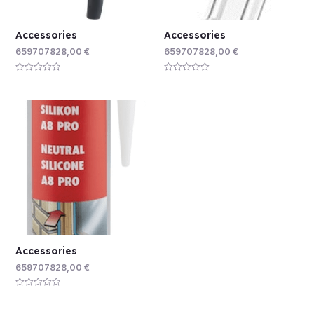
Accessories
Accessories
659707828,00
€
659707828,00
€
Rated
Rated
0
0
out
out
of
of
5
5
Accessories
659707828,00
€
Rated
0
out