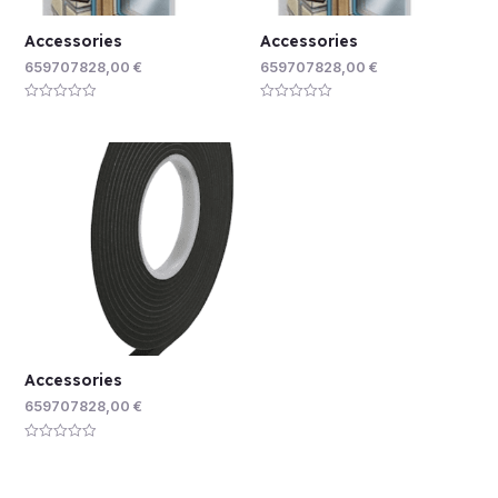
Accessories
Accessories
659707828,00
€
659707828,00
€
Rated
Rated
0
0
out
out
of
of
5
5
Accessories
659707828,00
€
Rated
0
out
of